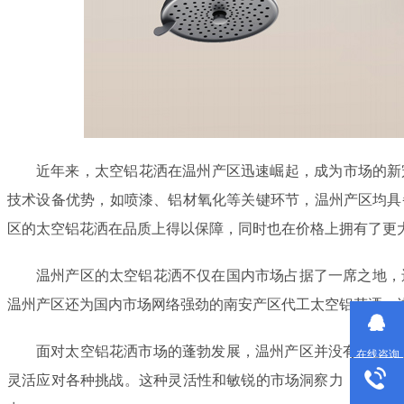
近年来，太空铝花洒在温州产区迅速崛起，成为市场
技术设备优势，如喷漆、铝材氧化等关键环节，温州产
区的太空铝花洒在品质上得以保障，同时也在价格上拥有了更大的竞
温州产区的太空铝花洒不仅在国内市场占据了一席之地，还远销
温州产区还为国内市场网络强劲的南安产区代工太空铝花洒，进一
面对太空铝花洒市场的蓬勃发展，温州产区并没有止步不前。相反
在线咨询
灵活应对各种挑战。这种灵活性和敏锐的市场洞察力，使